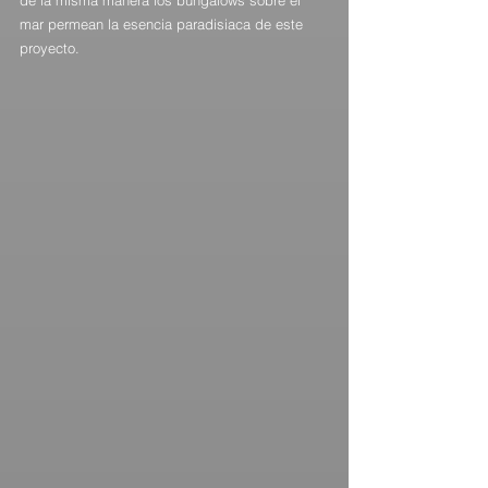
de la misma manera los bungalows sobre el 
mar permean la esencia paradisiaca de este 
proyecto.