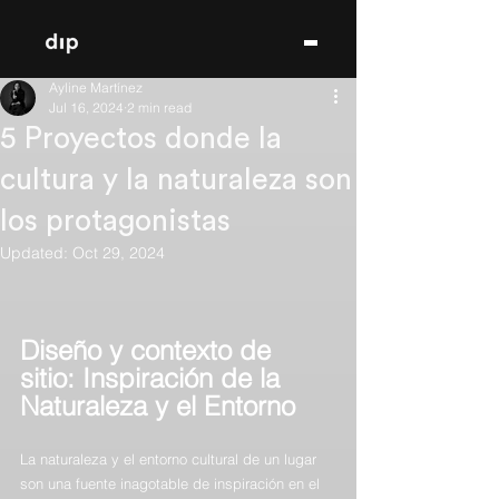
Ayline Martínez
Jul 16, 2024
2 min read
5 Proyectos donde la
cultura y la naturaleza son
los protagonistas
Updated:
Oct 29, 2024
Diseño y contexto de 
sitio: Inspiración de la 
Naturaleza y el Entorno 
La naturaleza y el entorno cultural de un lugar 
son una fuente inagotable de inspiración en el 