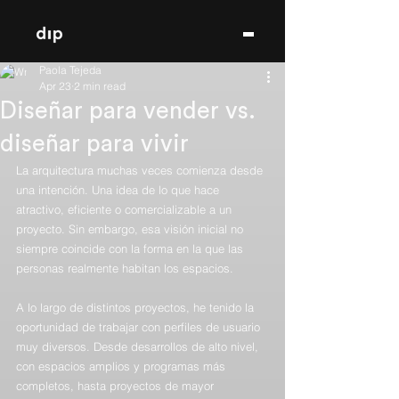
Paola Tejeda
Apr 23
2 min read
Diseñar para vender vs.
diseñar para vivir
La arquitectura muchas veces comienza desde 
una intención. Una idea de lo que hace 
atractivo, eficiente o comercializable a un 
proyecto. Sin embargo, esa visión inicial no 
siempre coincide con la forma en la que las 
personas realmente habitan los espacios.
A lo largo de distintos proyectos, he tenido la 
oportunidad de trabajar con perfiles de usuario 
muy diversos. Desde desarrollos de alto nivel, 
con espacios amplios y programas más 
completos, hasta proyectos de mayor 